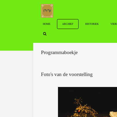
Ga
direct
naar
de
HOME
ARCHIEF
HISTORIEK
VIER
hoofdinhoud
Programmaboekje
Foto's van de voorstelling