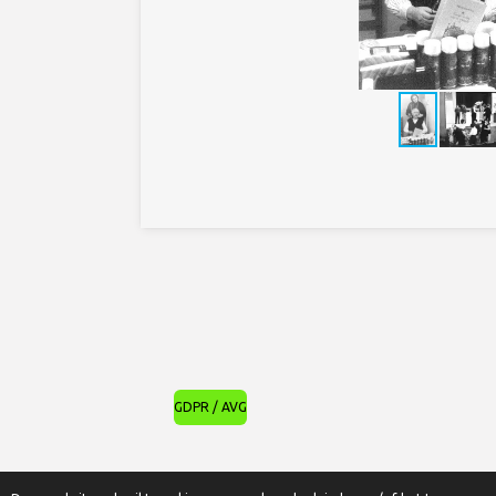
GDPR / AVG
© 2022 - 2026 Nut en Vermaak Oostende vzw