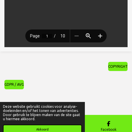
COPYRIGHT
GDPR / AVG
© 2022 - 2026 Nut en Vermaak Oostende vzw
Deze website gebruikt cookies voor analyse-
Powered by
JouwWeb
doeleinden en/of het tonen van advertenties.
Door gebruik te blijven maken van de site gaat
u hiermee akkoord.
E-mailadres
Kaart
Facebook
Akkoord