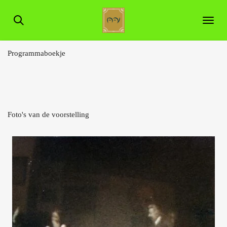
Ga
direct
naar
de
hoofdinhoud
Programmaboekje
Foto's van de voorstelling